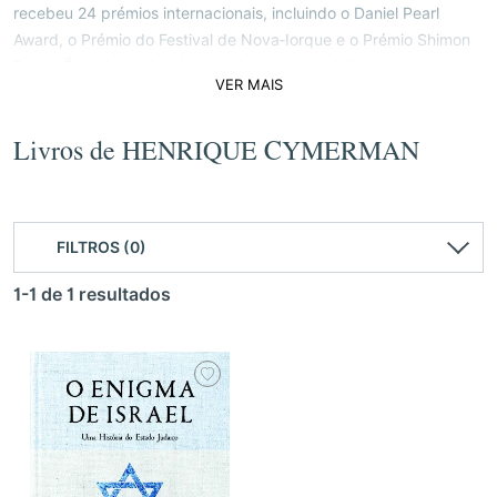
recebeu 24 prémios internacionais, incluindo o Daniel Pearl
Award, o Prémio do Festival de Nova‑Iorque e o Prémio Shimon
Peres. É conferencista internacional e especialista em
VER MAIS
geopolítica, segurança regional e relações Israel-mundo árabe.
Nasceu e viveu no Porto e instalou-se em Israel quando tinha 16
anos. Trabalha em cinco línguas.
Livros de HENRIQUE CYMERMAN
FILTROS (0)
1-1 de 1 resultados