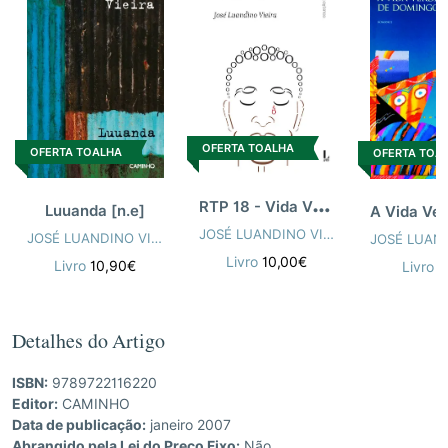
OFERTA TOALHA
OFERTA TOALHA
OFERTA TOA
R
TP 18 - Vida Verdadeira Domingos Xavier
Luuanda [n.e]
JOSÉ LUANDINO VIEIRA
JOSÉ LUANDINO VIEIRA
Livro
10,00€
Livro
10,90€
Livro
7
Detalhes do Artigo
ISBN:
9789722116220
Editor:
CAMINHO
Data de publicação:
janeiro 2007
Abrangido pela Lei do Preço Fixo:
Não