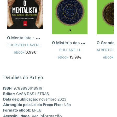
O
Mentalista - Sei o Que Você Está Pensa
O
Mistério das Catedrais
THORSTEN HAVENER
FULCANELLI
eBook
6,99€
eBook
1
eBook
15,99€
Detalhes do Artigo
ISBN:
9789896618919
Editor:
CASA DAS LETRAS
Data de publicação:
novembro 2023
Abrangido pela Lei do Preço Fixo:
Não
Formato eBook:
EPUB
Ver informação
Acessibilidade: