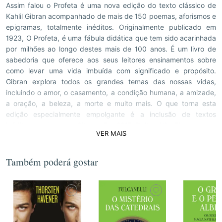
Assim falou o Profeta é uma nova edição do texto clássico de
Kahlil Gibran acompanhado de mais de 150 poemas, aforismos e
epigramas, totalmente inéditos. Originalmente publicado em
1923, O Profeta, é uma fábula didática que tem sido acarinhada
por milhões ao longo destes mais de 100 anos. É um livro de
sabedoria que oferece aos seus leitores ensinamentos sobre
como levar uma vida imbuída com significado e propósito.
Gibran explora todos os grandes temas das nossas vidas,
incluindo o amor, o casamento, a condição humana, a amizade,
a oração, a beleza, a morte e muito mais. O que torna esta
edição especialmente empolgante é a inclusão de textos
inéditos escritos por Gibran. Em 2017, Dalton Hilu Einhorn teve
VER MAIS
acesso aos arquivos Gibran/Haskell na Universidade da Carlina
do Norte. Escondidos entre estes tesouros em papel, encontrou
alguns escritos muito pouco conhecidos de Gibran, publicados
Também poderá gostar
agora pela primeira vez. Neste livro encontra toda a inspiração
clássica de Gibran e a inspiração que leva os leitores a
contemplar amor, beleza, mortalidade e significado.