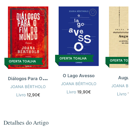
OFERTA TOALHA
OFERTA TOA
OFERTA TOALHA
O Lago Avesso
D
iálogos Para O Fim Do Mundo
Augus
JOANA BÉRTHOLO
JOANA BÉ
JOANA BÉRTHOLO
Livro
19,90€
Livro
1
Livro
12,90€
Detalhes do Artigo