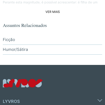
Perante esta magnitude, é possível acrescentar: é filha de um
ribatejano e de uma algarvia e a mais nova de três irmãs.
VER MAIS
Estudou artes, licenciou-se em design, e doutorou-se em
estudos culturais. Viajou o mais que pôde. Rega plantas
diariamente.
Assuntos Relacionados
Ficção
Humor/Sátira
LYVROS