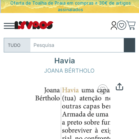
Oferta de Toalha de Praia em compras ≥ 30€ de artigos
assinalados
TUDO
Havia
JOANA BÉRTHOLO