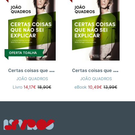
OFERTA TOALHA
C
ertas coisas que não sei explicar
C
ertas coisas que não sei explicar
JOÃO QUADROS
JOÃO QUADROS
Livro
14,17€
18,90€
eBook
10,49€
13,99€