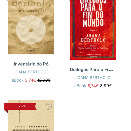
Inventário do Pó
D
iálogos Para o Fim do Mundo
JOANA BÉRTHOLO
JOANA BÉRTHOLO
eBook
9,74€
12,99€
eBook
6,74€
8,99€
-
25%