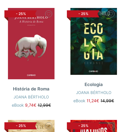
-
25%
-
25%
Ecologia
História de Roma
JOANA BÉRTHOLO
JOANA BÉRTHOLO
eBook
11,24€
14,99€
eBook
9,74€
12,99€
-
25%
-
25%