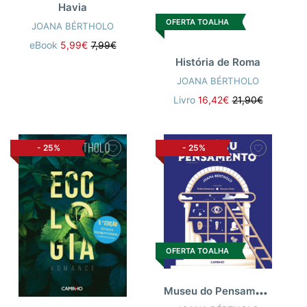
Havia
OFERTA TOALHA
JOANA BÉRTHOLO
eBook
5,99€
7,99€
História de Roma
JOANA BÉRTHOLO
Livro
16,42€
21,90€
-
25%
-
25%
OFERTA TOALHA
M
useu do Pensamento