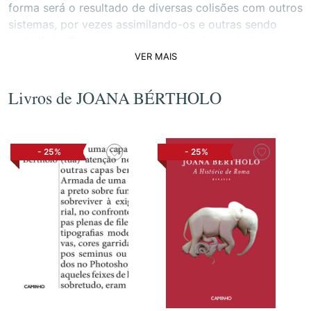
forma será o resultado de diversas colisões com outros
sistemas, por vezes assimilando-os e outras sendo
assimilada. Perante esta magnitude, é possível
VER MAIS
acrescentar: é filha de um ribatejano e de uma algarvia
e a mais nova de três irmãs. Estudou artes, licenciou-se
em design, e doutorou-se em estudos culturais. Viajou
Livros de JOANA BÉRTHOLO
o mais que pôde. Rega plantas diariamente.
-
25%
-
25%