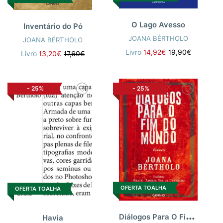
O Lago Avesso
Inventário do Pó
JOANA BÉRTHOLO
JOANA BÉRTHOLO
Livro
14,92€
19,90€
Livro
13,20€
17,60€
-
25%
-
25%
OFERTA TOALHA
OFERTA TOALHA
D
iálogos Para O Fim Do Mundo
Havia