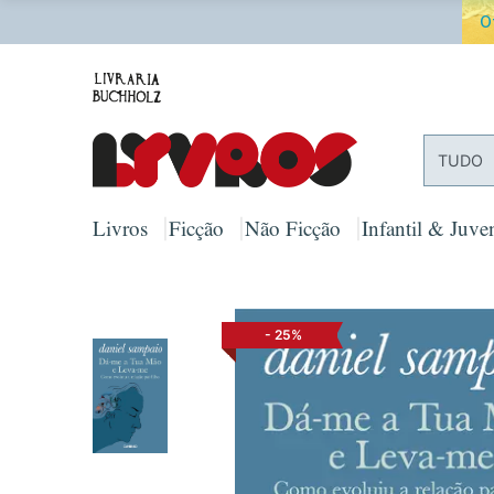
O
TUDO
Livros
Ficção
Não Ficção
Infantil & Juven
-
25%