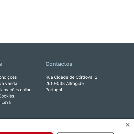
s
Contactos
ondições
Rua Cidade de Córdova, 2
de venda
2610-038 Alfragide
clamações online
Portugal
 Cookies
e_LeYa
×