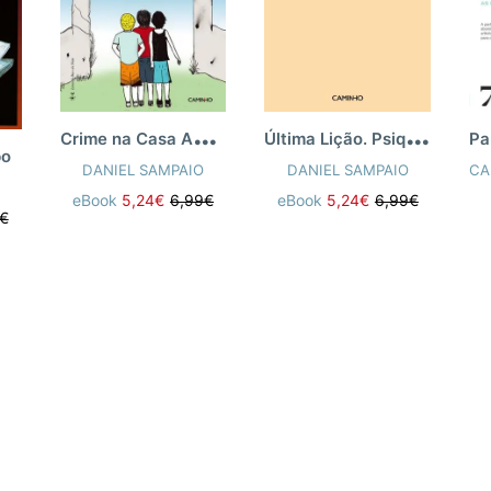
C
rime na Casa Abandonada
Ú
ltima Lição. Psiquiatria: Da Pessoa à C
po
DANIEL SAMPAIO
DANIEL SAMPAIO
eBook
5,24€
6,99€
eBook
5,24€
6,99€
€