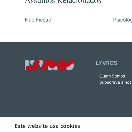
Assuntos Relacionados
Não Ficção
Psicolo
LYVROS
Quem Somos
Subscreva a nos
© 2026 LeYa, S.A. Todos os direitos reservados. Não é permitida 
Este website usa cookies