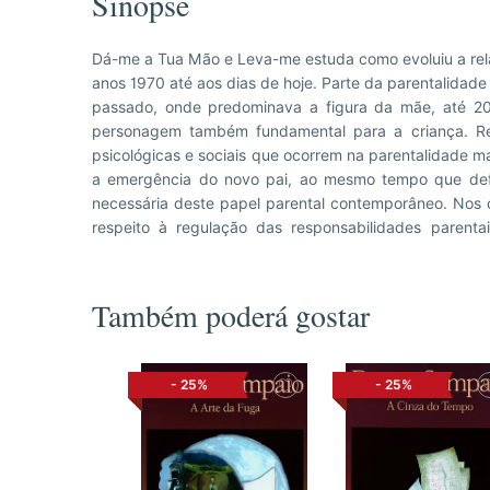
Sinopse
Dá-me a Tua Mão e Leva-me estuda como evoluiu a relaç
guarda partilhada com residência alternada, como f
anos 1970 até aos dias de hoje. Parte da parentalidad
criança com os dois progenitores. Esta obra reflet
passado, onde predominava a figura da mãe, até 2
Psiquiatria e da Psicologia no mesmo período de temp
personagem também fundamental para a criança. Retr
passado até aos impasses no seu desenvolvimento
psicológicas e sociais que ocorrem na parentalidade m
décadas. Um texto atual e oportuno, que interessa aos 
a emergência do novo pai, ao mesmo tempo que def
de Saúde Mental e a todos os que se interessam p
necessária deste papel parental contemporâneo. Nos c
respeito à regulação das responsabilidades parenta
Também poderá gostar
-
25%
-
25%