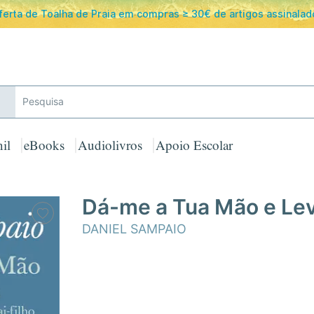
ferta de Toalha de Praia em compras ≥ 30€ de artigos assinalad
il
eBooks
Audiolivros
Apoio Escolar
Dá-me a Tua Mão e Le
DANIEL SAMPAIO