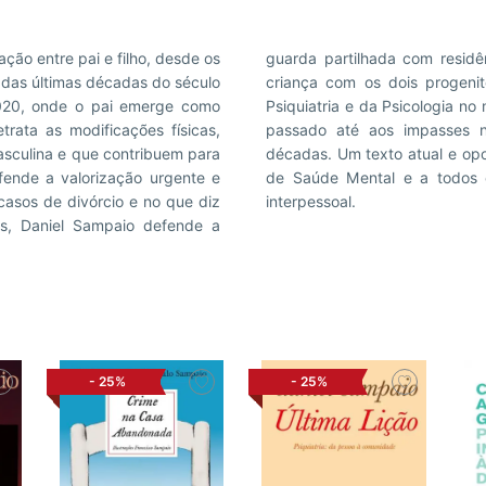
ão entre pai e filho, desde os
orma de preservar os laços da
e das últimas décadas do século
e também sobre a evolução da
020, onde o pai emerge como
o, desde a visão dogmática do
ata as modificações físicas,
 ao longo das últimas cinco
asculina e que contribuem para
pais e aos filhos, aos técnicos
ende a valorização urgente e
or um melhor relacionamento
asos de divórcio e no que diz
interpessoal.
is, Daniel Sampaio defende a
-
25%
-
25%