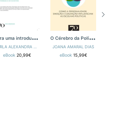
P
ara uma introdução à Psicologia da Arte
O
Cérebro da Política
CARLA ALEXANDRA GONÇALVES
JOANA AMARAL DIAS
PEDRO ST
eBook
20,99€
eBook
15,99€
eBook
13