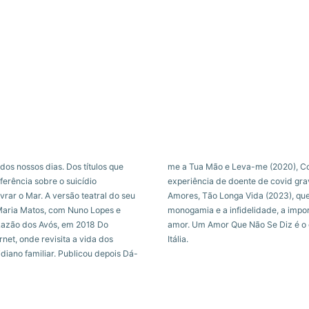
dos nossos dias. Dos títulos que
vente (2021), que retrata a sua
erência sobre o suicídio
s (2023), e Para Tão Curtos
rar o Mar. A versão teatral do seu
tivas breves e as prolongadas, a
Maria Matos, com Nuno Lopes e
om os pais e as vicissitudes do
Razão dos Avós, em 2018 Do
o está editado no Brasil e em
net, onde revisita a vida dos
Itália.
diano familiar. Publicou depois Dá-