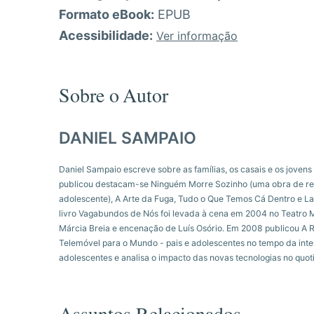
Formato eBook:
EPUB
Acessibilidade:
Ver informação
Sobre o Autor
DANIEL SAMPAIO
Daniel Sampaio escreve sobre as famílias, os casais e os jovens 
me a Tua Mão e Leva-me (2020), Covid 19. Relato de Um Sobrevi
publicou destacam-se Ninguém Morre Sozinho (uma obra de ref
experiência de doente de covid grave, A Arte da Fuga. 25 anos depoi
adolescente), A Arte da Fuga, Tudo o Que Temos Cá Dentro e Lav
Amores, Tão Longa Vida (2023), que discute as relações afe
livro Vagabundos de Nós foi levada à cena em 2004 no Teatro 
monogamia e a infidelidade, a importância da relação precoce c
Márcia Breia e encenação de Luís Osório. Em 2008 publicou A 
amor. Um Amor Que Não Se Diz é o que agora publica. Daniel Sampai
Telemóvel para o Mundo - pais e adolescentes no tempo da inter
adolescentes e analisa o impacto das novas tecnologias no quoti