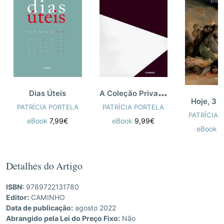
A
Coleção Privada de Acácio Nobre
Dias Úteis
Hoje, 3 
PATRÍCIA PORTELA
PATRÍCIA PORTELA
PATRÍCIA 
eBook
7,99€
eBook
9,99€
eBook
1
Detalhes do Artigo
ISBN:
9789722131780
Editor:
CAMINHO
Data de publicação:
agosto 2022
Abrangido pela Lei do Preço Fixo:
Não