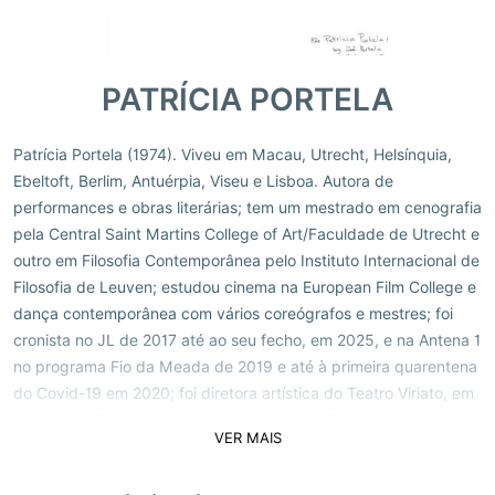
PATRÍCIA PORTELA
Patrícia Portela (1974). Viveu em Macau, Utrecht, Helsínquia,
Ebeltoft, Berlim, Antuérpia, Viseu e Lisboa. Autora de
performances e obras literárias; tem um mestrado em cenografia
pela Central Saint Martins College of Art/Faculdade de Utrecht e
outro em Filosofia Contemporânea pelo Instituto Internacional de
Filosofia de Leuven; estudou cinema na European Film College e
dança contemporânea com vários coreógrafos e mestres; foi
cronista no JL de 2017 até ao seu fecho, em 2025, e na Antena 1
no programa Fio da Meada de 2019 e até à primeira quarentena
do Covid-19 em 2020; foi diretora artística do Teatro Viriato, em
Viseu, e da Rua das Gaivotas 6, em Lisboa. Recebeu o Prémio
VER MAIS
Madalena Azeredo de Perdigão/FCG para o espectáculo
Flatland I (2004) e Wasteband (menção honrosa 2003), prémio