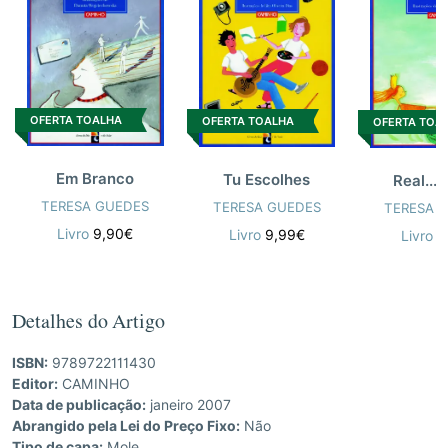
OFERTA TOALHA
OFERTA TOALHA
OFERTA TOA
Em Branco
Tu Escolhes
Real...
TERESA GUEDES
TERESA GUEDES
TERESA 
Livro
9,90€
Livro
9,99€
Livro
9
Detalhes do Artigo
ISBN:
9789722111430
Editor:
CAMINHO
Data de publicação:
janeiro 2007
Abrangido pela Lei do Preço Fixo:
Não
Tipo de capa:
Mole