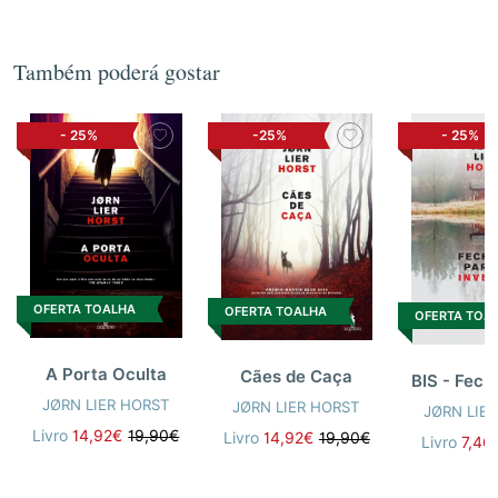
Também poderá gostar
-
25%
-25%
-
25%
OFERTA TOALHA
OFERTA TOALHA
OFERTA TOA
A Porta Oculta
Cães de Caça
JØRN LIER HORST
JØRN LIER HORST
JØRN LIE
Livro
14,92€
19,90€
Livro
14,92€
19,90€
Livro
7,46