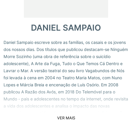
DANIEL SAMPAIO
Daniel Sampaio escreve sobre as famílias, os casais e os jovens
dos nossos dias. Dos títulos que publicou destacam-se Ninguém
Morre Sozinho (uma obra de referência sobre o suicídio
adolescente), A Arte da Fuga, Tudo o Que Temos Cá Dentro e
Lavrar o Mar. A versão teatral do seu livro Vagabundos de Nós
foi levada à cena em 2004 no Teatro Maria Matos, com Nuno
Lopes e Márcia Breia e encenação de Luís Osório. Em 2008
publicou A Razão dos Avós, em 2018 Do Telemóvel para o
Mundo - pais e adolescentes no tempo da internet, onde revisita
a vida dos adolescentes e analisa o impacto das novas
tecnologias no quotidiano familiar. Publicou depois Dá-me a Tua
VER MAIS
Mão e Leva-me (2020), Covid 19. Relato de Um Sobrevivente
(2021), que retrata a sua experiência de doente de covid grave,