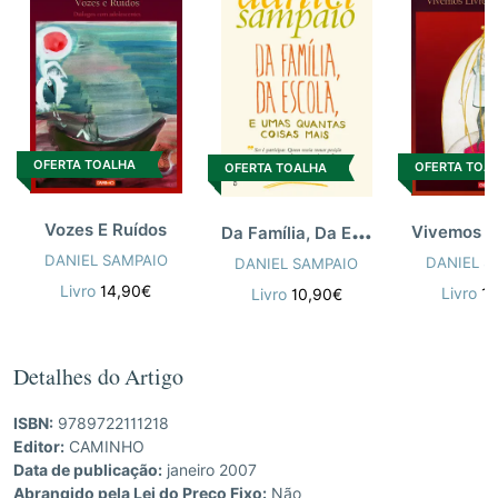
OFERTA TOALHA
OFERTA TOA
OFERTA TOALHA
D
a Família, Da Escola
Vozes E Ruídos
DANIEL SAMPAIO
DANIEL S
DANIEL SAMPAIO
Livro
14,90€
Livro
1
Livro
10,90€
Detalhes do Artigo
ISBN:
9789722111218
Editor:
CAMINHO
Data de publicação:
janeiro 2007
Abrangido pela Lei do Preço Fixo:
Não