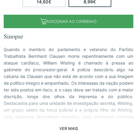
14,92€
8,99€
ADICIONAR AO CARRINHO
Sinopse
Quando o membro do parlamento e veterano do Partido
Trabalhista Bernhard Clausen morre repentinamente com um
ataque cardíaco, William Wisting é chamado à pressa ao
gabinete do procurador-geral. A polícia descobriu algo na
cabana de Clausen que não está de acordo com a sua imagem
de político íntegro e empenhado. Os interesses da nação podem
ter sido postos em risco, e o caso deve ser tratado com a maior
discrição, longe dos olhos da imprensa e do público.
Destacados para uma unidade de investigação secreta, Wisting,
um grupo seleto da força policial e a própria filha de Wisting,
Line, depressa descobrem segredos cujos contornos criminais
são muito maiores do que os políticos. Entre outros, surge o caso
VER MAIS
de um rapaz desaparecido depois de ter ido pescar no lago