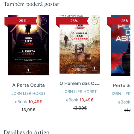
Também poderá gostar
-
25%
-
25%
-25%
O
Homem das Cavernas
A Porta Oculta
Perto do
JØRN LIER HORST
JØRN LIER HORST
JØRN LIER 
eBook
10,49€
eBook
10,49€
eBook
1
13,99€
13,99€
14,9
Detalhes do Artigo