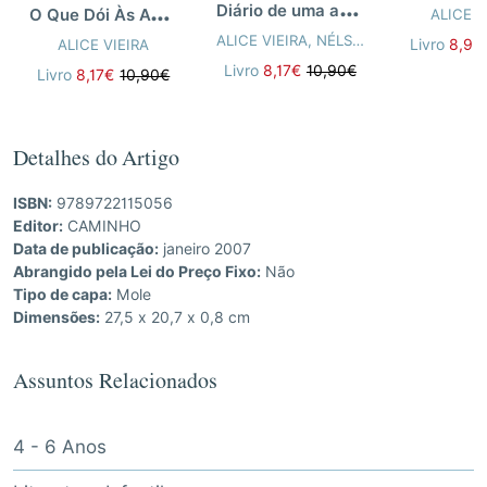
D
iário de uma avó e de um neto em casa
O
Que Dói Às Aves
ALICE V
ALICE VIEIRA
,
NÉLSON MATEUS
Livro
8,92
ALICE VIEIRA
Livro
8,17€
10,90€
Livro
8,17€
10,90€
Detalhes do Artigo
ISBN:
9789722115056
Editor:
CAMINHO
Data de publicação:
janeiro 2007
Abrangido pela Lei do Preço Fixo:
Não
Tipo de capa:
Mole
Dimensões:
27,5 x 20,7 x 0,8 cm
Assuntos Relacionados
4 - 6 Anos