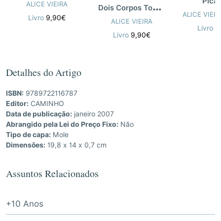
Pica
D
ois Corpos Tombando Na Água
ALICE VIEIRA
ALICE VIEIR
Livro
9,90€
ALICE VIEIRA
Livro
4
Livro
9,90€
Detalhes do Artigo
ISBN:
9789722116787
Editor:
CAMINHO
Data de publicação:
janeiro 2007
Abrangido pela Lei do Preço Fixo:
Não
Tipo de capa:
Mole
Dimensões:
19,8 x 14 x 0,7 cm
Assuntos Relacionados
+10 Anos