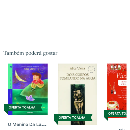
Também poderá gostar
OFERTA TOALHA
OFERTA TOA
OFERTA TOALHA
O
Menino Da Lua/Corre,Corre,Cab.