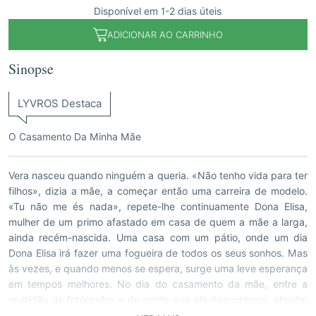
Disponível em 1-2 dias úteis
ADICIONAR AO CARRINHO
Sinopse
LYVROS Destaca
O Casamento Da Minha Mãe
Vera nasceu quando ninguém a queria. «Não tenho vida para ter
filhos», dizia a mãe, a começar então uma carreira de modelo.
«Tu não me és nada», repete-lhe continuamente Dona Elisa,
mulher de um primo afastado em casa de quem a mãe a larga,
ainda recém-nascida. Uma casa com um pátio, onde um dia
Dona Elisa irá fazer uma fogueira de todos os seus sonhos. Mas
às vezes, e quando menos se espera, surge uma leve esperança
em tempos melhores. No dia do casamento da mãe, entre a
multidão de fotógrafos e de gente que ela desconhece, alguém
aparece capaz de - quem sabe? - lhe modificar a vida.