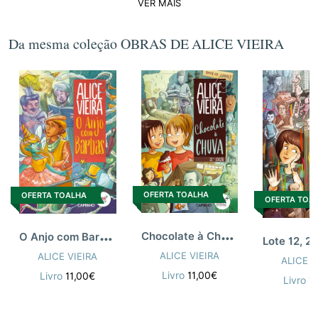
VER MAIS
Da mesma coleção OBRAS DE ALICE VIEIRA
OFERTA TOALHA
OFERTA TOALHA
OFERTA TOA
C
hocolate à Chuva [n.e.]
O
Anjo com Barbas
ALICE VIEIRA
ALICE VIEIRA
ALICE V
Livro
11,00€
Livro
11,00€
Livro
1