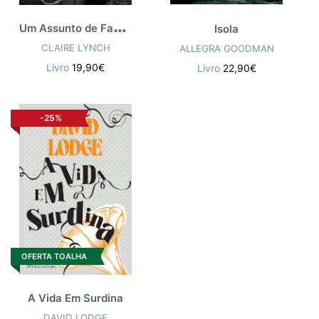
U
m Assunto de Família
Isola
CLAIRE LYNCH
ALLEGRA GOODMAN
Livro
19,90€
Livro
22,90€
-25%
OFERTA TOALHA
A Vida Em Surdina
DAVID LODGE