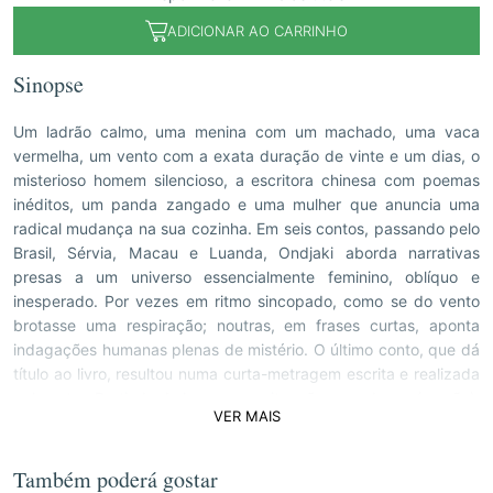
ADICIONAR AO CARRINHO
Sinopse
Um ladrão calmo, uma menina com um machado, uma vaca
vermelha, um vento com a exata duração de vinte e um dias, o
misterioso homem silencioso, a escritora chinesa com poemas
inéditos, um panda zangado e uma mulher que anuncia uma
radical mudança na sua cozinha. Em seis contos, passando pelo
Brasil, Sérvia, Macau e Luanda, Ondjaki aborda narrativas
presas a um universo essencialmente feminino, oblíquo e
inesperado. Por vezes em ritmo sincopado, como se do vento
brotasse uma respiração; noutras, em frases curtas, aponta
indagações humanas plenas de mistério. O último conto, que dá
título ao livro, resultou numa curta-metragem escrita e realizada
pelo autor. Partindo de lugares ou situações mundanas (ou não),
VER MAIS
estas páginas revelam, também, a paixão de um autor que
observa, retém e (nos) devolve com minúcia alguns detalhes
menos óbvios do vasto comportamento humano.
Também poderá gostar