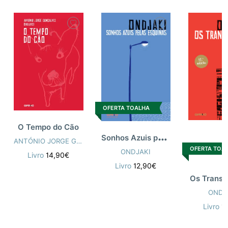
OFERTA TOALHA
O Tempo do Cão
S
onhos Azuis pelas Esquinas
ANTÓNIO JORGE GONÇALVES
,
ONDJAKI
OFERTA TOA
ONDJAKI
Livro
14,90€
Livro
12,90€
Os Transp
ONDJ
Livro
1