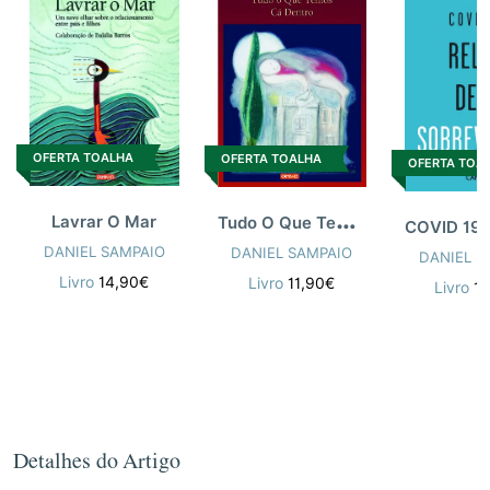
OFERTA TOALHA
OFERTA TOALHA
OFERTA TOA
T
udo O Que Temos Cá Dentro
Lavrar O Mar
DANIEL SAMPAIO
DANIEL SAMPAIO
DANIEL S
Livro
14,90€
Livro
11,90€
Livro
1
Detalhes do Artigo