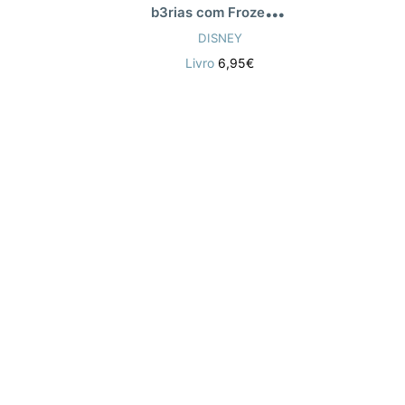
b
3rias com Frozen 5-6 anos
DISNEY
Livro
6,95€