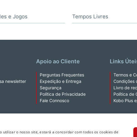
des e Jogos
Tempos Livres
Apoio ao Cliente
Links Útei
Perguntas Frequentes
Termos e C
sa newsletter
Expedição e Entrega
Condições 
Segurança
Livro de re
Política de Privacidade
Política de
Fale Connosco
Kobo Plus 
a extração de texto e de dados.
Ao utilizar o nosso site, estará a concordar com todos os cookies de