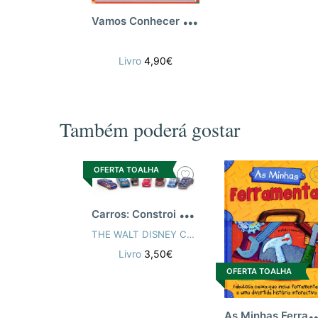
V
amos Conhecer Os Numeros
Livro
4,90€
Também poderá gostar
OFERTA TOALHA
C
arros: Constroi E Brinca
THE WALT DISNEY COMPANY IBERIA
Livro
3,50€
OFERTA TOALHA
s Minhas Fer