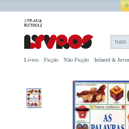
O
TUDO
Livros
Ficção
Não Ficção
Infantil & Juven