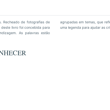
as. Recheado de fotografias de
uma criança. Cada imagem tem
 deste livro foi concebida para
uma legenda para ajudar as cr
endizagem. As palavras estão
CONHECER