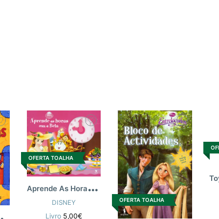
OF
OFERTA TOALHA
A
prende As Horas Com A Bela -Disney
OFERTA TOALHA
DISNEY
A
ramentas
Livro
5,00€