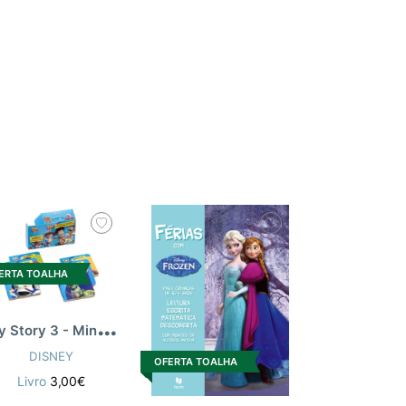
ERTA TOALHA
T
oy Story 3 - Minibibliotecas
DISNEY
OFERTA TOALHA
Livro
3,00€