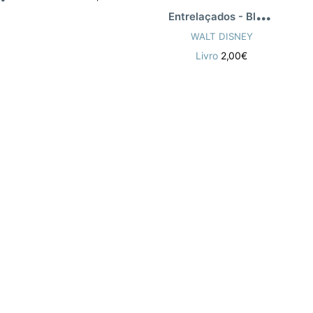
E
ntrelaçados - Bloco De Actividades
WALT DISNEY
Livro
2,00€