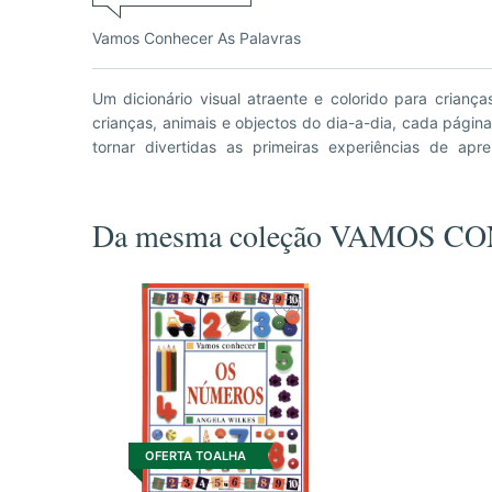
Vamos Conhecer As Palavras
Um dicionário visual atraente e colorido para crianç
agrupadas em temas, que reflectem o quotidiano de 
crianças, animais e objectos do dia-a-dia, cada página
tornar divertidas as primeiras experiências de apr
Da mesma coleção VAMOS 
OFERTA TOALHA