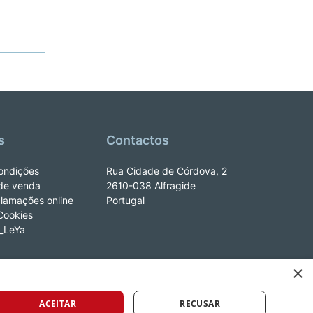
s
Contactos
ondições
Rua Cidade de Córdova, 2
de venda
2610-038 Alfragide
clamações online
Portugal
 Cookies
e_LeYa
×
ACEITAR
RECUSAR