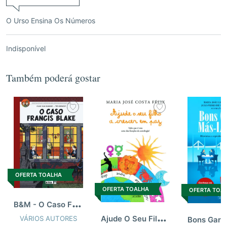
O Urso Ensina Os Números
Indisponível
Também poderá gostar
OFERTA TOALHA
OFERTA TOALHA
OFERTA TOA
B
&M - O Caso Francis Blake
A
jude O Seu Filho A Crescer Em Paz
VÁRIOS AUTORES