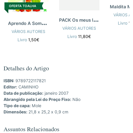
OFERTA TOALHA
VÁRIOS A
P
ACK Os meus livros de férias 1º ano
A
prendo A Somar 7/8 Anos
Livro
1
VÁRIOS AUTORES
VÁRIOS AUTORES
Livro
11,80€
Livro
1,50€
Detalhes do Artigo
ISBN:
9789722117821
Editor:
CAMINHO
Data de publicação:
janeiro 2007
Abrangido pela Lei do Preço Fixo:
Não
Tipo de capa:
Mole
Dimensões:
21,8 x 25,2 x 0,9 cm
Assuntos Relacionados