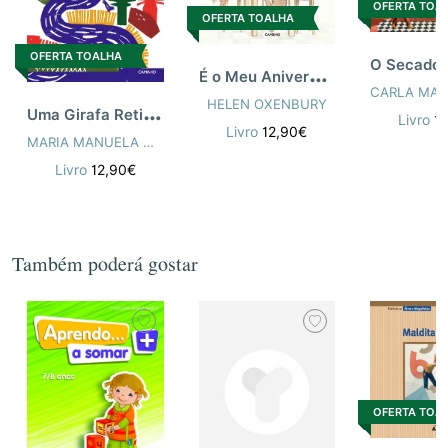
OFERTA TOA
OFERTA TOALHA
OFERTA TOALHA
É
o Meu Aniversário
HELEN OXENBURY
U
ma Girafa Reticulada...
Livro
1
Livro
12,90€
MARIA MANUELA CASTRO NEVES
Livro
12,90€
Também poderá gostar
OFERTA TOA