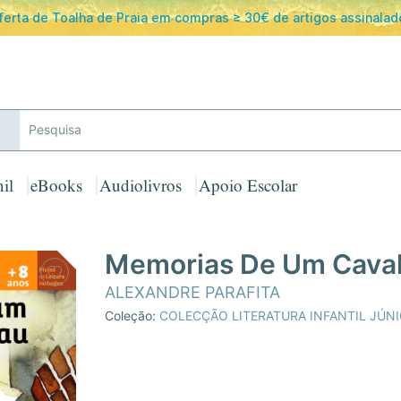
ferta de Toalha de Praia em compras ≥ 30€ de artigos assinalad
il
eBooks
Audiolivros
Apoio Escolar
Memorias De Um Caval
ALEXANDRE PARAFITA
Coleção:
COLECÇÃO LITERATURA INFANTIL JÚN