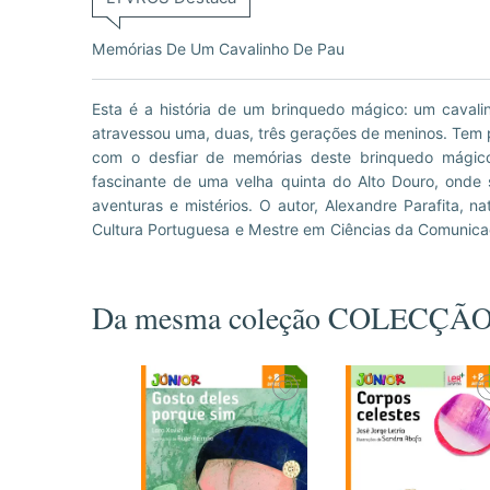
Memórias De Um Cavalinho De Pau
Esta é a história de um brinquedo mágico: um caval
Universidade de Trás-os-Montes e Alto Douro e é tam
atravessou uma, duas, três gerações de meninos. Tem p
Tradições Populares Portuguesas da Universidade de 
com o desfiar de memórias deste brinquedo mágico
ligada à docência, à investigação, à literatura, ao jorn
fascinante de uma velha quinta do Alto Douro, onde
várias dezenas de livros, a maioria dos quais no âmbito
aventuras e mistérios. O autor, Alexandre Parafita, n
Cultura Portuguesa e Mestre em Ciências da Comunica
Da mesma coleção COLECÇÃ