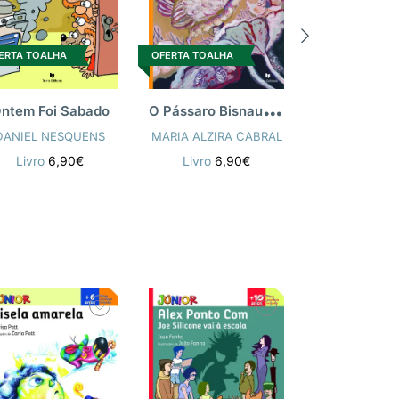
ERTA TOALHA
OFERTA TOALHA
OFERTA TOALH
O
Pássaro Bisnau que não é bom nem é mau
ntem Foi Sabado
DANIEL NESQUENS
MARIA ALZIRA CABRAL
BELMIRA FERR
Livro
6,90€
Livro
6,90€
Livro
6,