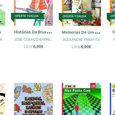
OFERTA TOALHA
OF
OFERTA TOALHA
H
istórias Da Bruxa Rabuja
M
emorias De Um Cavalinho De Pau
s
O
IA
JOSÉ COLAÇO BARREIROS
ALEXANDRE PARAFITA
Livro
6,90€
Livro
6,90€