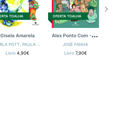
ERTA TOALHA
OFERTA TOALHA
OFERTA TOALH
A
lex Ponto Com - Joe Silicone
Gisela Amarela
Lesma Cons
RLA POTT
,
PAULA POTT
JOSÉ FANHA
BRUNO SA
Livro
4,90€
Livro
7,90€
Livro
4,