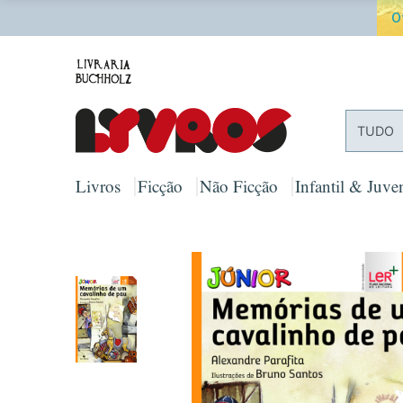
O
TUDO
Livros
Ficção
Não Ficção
Infantil & Juven