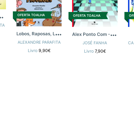
T
Maruxinhos (O)
OFERTA TOALHA
OFERTA TOALHA
OF
TA
L
obos, Raposas, Leões e Outros Figurões
A
lex Ponto Com - Uma Avent Virtual
ALEXANDRE PARAFITA
JOSÉ FANHA
CA
Livro
9,90€
Livro
7,90€