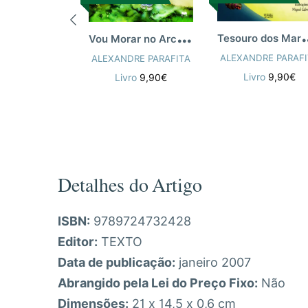
esouro dos 
V
ou Morar no Arco-Íris
ALEXANDRE PARAFI
ALEXANDRE PARAFITA
Livro
9,90€
Livro
9,90€
Detalhes do Artigo
ISBN:
9789724732428
Editor:
TEXTO
Data de publicação:
janeiro 2007
Abrangido pela Lei do Preço Fixo:
Não
Dimensões:
21 x 14,5 x 0,6 cm