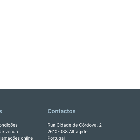
s
Contactos
ondições
Rua Cidade de Córdova, 2
de venda
2610-038 Alfragide
clamações online
Portugal