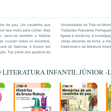
inho de pau. Um cavalinho que
bém investigador do Centro de
or isso muito para contar. Mas
Lisboa. Com vasta experiência
, narra-se também a história
alismo e ao ensaísmo, é autor de
 se cruzam todos os encantos,
 dos estudos de literatura oral
atural de Sabrosa, é Doutor em
tradicional e da literatura infant
ção. Faz parte dos quadros da
O LITERATURA INFANTIL JÚNIOR 