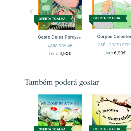
OFERTA TOALHA
OFERTA TOALHA
G
osto Deles Porque Sim
Corpos Celeste
JOSÉ JORGE LETR
LARA XAVIER
Livro
6,90€
Livro
6,90€
Também poderá gostar
OFERTA TOALHA
OFERTA TOALHA