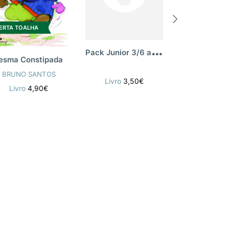
OFERTA TOALH
ERTA TOALHA
P
ack Junior 3/6 anos 2018
esma Constipada
ALEXANDRE P
BRUNO SANTOS
Livro
3,50€
Livro
6,
Livro
4,90€