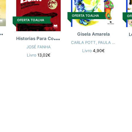
OFERTA TOALHA
OF
OFERTA TOALHA
O
ca Tum - Tum
Gisela Amarela
L
H
istorias Para Contar Em Noites De
CARLA POTT
,
PAULA POTT
JOSÉ FANHA
Livro
4,90€
Livro
13,02€