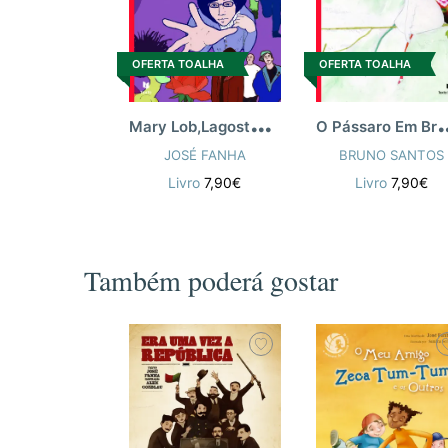
OFERTA TOALHA
OFERTA TOALHA
M
ary Lob,Lagosta Assassina
Pássaro Em Branco 
JOSÉ FANHA
BRUNO SANTOS
Livro
7,90€
Livro
7,90€
Também poderá gostar