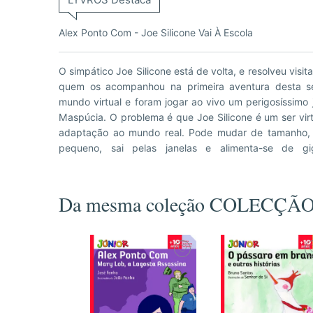
Alex Ponto Com - Joe Silicone Vai À Escola
O simpático Joe Silicone está de volta, e resolveu visita
desarranjos e desatinos. E o pior é que quando passou
quem os acompanhou na primeira aventura desta sé
real deixou um caminho aberto por onde chega Mas
mundo virtual e foram jogar ao vivo um perigosíssimo
Esqueletos Bailarinos, aranhas gigantes e toda uma sé
Maspúcia. O problema é que Joe Silicone é um ser virt
prontos a destruir tudo em seu redor. Joe Silicone, A
adaptação ao mundo real. Pode mudar de tamanho, 
ter de enfrentar um desafio assustador mas, ai
pequeno, sai pelas janelas e alimenta-se de gi
Da mesma coleção COLECÇ