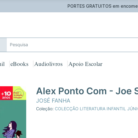
 GRATUITOS em encomendas acima de 25€ para Portugal Cont
il
eBooks
Audiolivros
Apoio Escolar
Alex Ponto Com - Joe S
JOSÉ FANHA
Coleção:
COLECÇÃO LITERATURA INFANTIL JÚNI