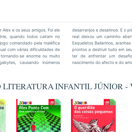
r Alex e os seus amigos. Foi ele
 do mundo virtual para o mundo
rie, quando todos caíram no
púcia com o seu exército de
 jogo comandado pela maléfica
rie de seres sem sentimentos e
ual com várias dificuldades de
lex e o seu grupo de amigos vão
tornando-se enorme ou muito
nda assim, há espaço para o
gabytes, causando inúmeros
nascimento do afecto e do amo
ÃO LITERATURA INFANTIL JÚNIOR 