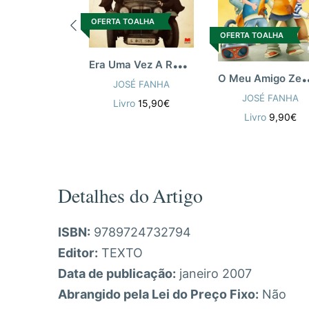
OFERTA TOALHA
OFERTA TOALHA
E
ra Uma Vez A Republica
Meu Amigo Ze
JOSÉ FANHA
JOSÉ FANHA
Livro
15,90€
Livro
9,90€
Detalhes do Artigo
ISBN:
9789724732794
Editor:
TEXTO
Data de publicação:
janeiro 2007
Abrangido pela Lei do Preço Fixo:
Não