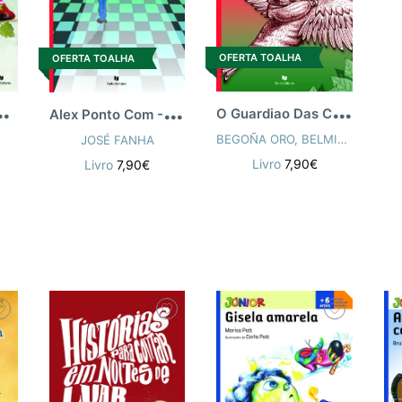
OFERTA TOALHA
OFERTA TOALHA
O
Guardiao Das Coisas Pequenas
O
E Outras Histórias
A
lex Ponto Com - Uma Avent Virtual
BEGOÑA ORO
,
BELMIRA FERREIRA
JOSÉ FANHA
Livro
7,90€
Livro
7,90€