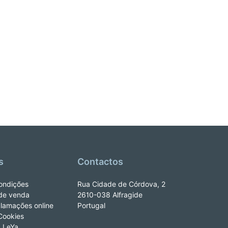
s
Contactos
ondições
Rua Cidade de Córdova, 2
de venda
2610-038 Alfragide
clamações online
Portugal
 Cookies
e_LeYa