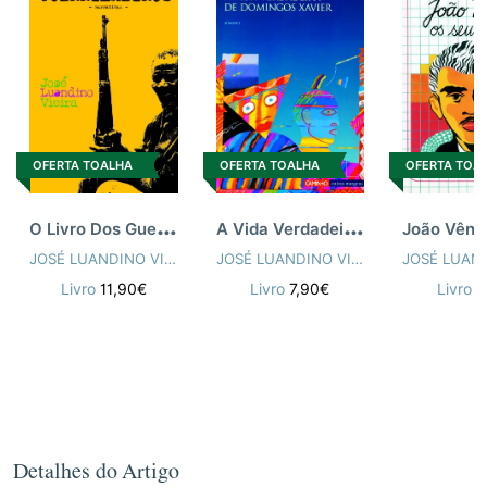
OFERTA TOALHA
OFERTA TOALHA
OFERTA TOA
O
Livro Dos Guerrilheiros
A
Vida Verdadeira De Domingos
JOSÉ LUANDINO VIEIRA
JOSÉ LUANDINO VIEIRA
Livro
11,90€
Livro
7,90€
Livro
7
Detalhes do Artigo