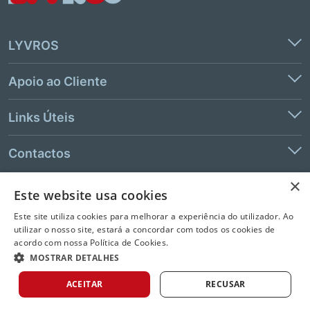
LYVROS
Apoio ao Cliente
Links Úteis
Contactos
×
Este website usa cookies
© 2026 LeYa, S.A. Todos os direitos reservados. Não é permitida a
Este site utiliza cookies para melhorar a experiência do utilizador. Ao
extração de texto e de dados.
utilizar o nosso site, estará a concordar com todos os cookies de
acordo com nossa Política de Cookies.
MOSTRAR DETALHES
ACEITAR
RECUSAR