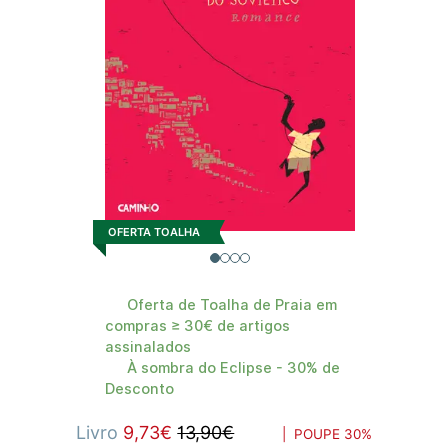
OFERTA TOALHA
Oferta de Toalha de Praia em
compras ≥ 30€ de artigos
assinalados
À sombra do Eclipse - 30% de
Desconto
Livro
9,73€
13,90€
| POUPE
30%