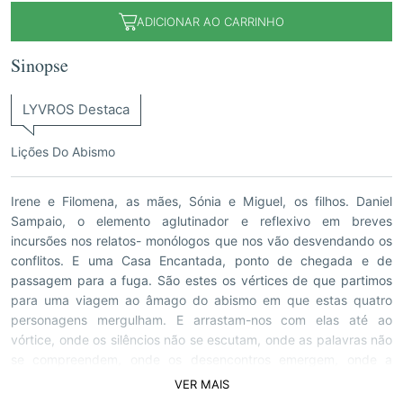
ADICIONAR AO CARRINHO
Sinopse
LYVROS Destaca
Lições Do Abismo
Irene e Filomena, as mães, Sónia e Miguel, os filhos. Daniel
Sampaio, o elemento aglutinador e reflexivo em breves
incursões nos relatos- monólogos que nos vão desvendando os
conflitos. E uma Casa Encantada, ponto de chegada e de
passagem para a fuga. São estes os vértices de que partimos
para uma viagem ao âmago do abismo em que estas quatro
personagens mergulham. E arrastam-nos com elas até ao
vórtice, onde os silêncios não se escutam, onde as palavras não
se compreendem, onde os desencontros emergem, onde a
solidão dói, a ideia da morte surge como libertação, a dor física
VER MAIS
autoinfligida serve para «trocar dores» e alivia, e a crueldade