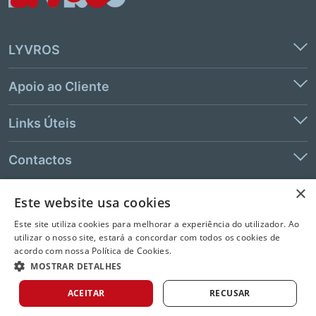
LYVROS
Apoio ao Cliente
Links Úteis
Contactos
×
Este website usa cookies
© 2026 LeYa, S.A. Todos os direitos reservados. Não é permitida a
Este site utiliza cookies para melhorar a experiência do utilizador. Ao
extração de texto e de dados.
utilizar o nosso site, estará a concordar com todos os cookies de
acordo com nossa Política de Cookies.
MOSTRAR DETALHES
ACEITAR
RECUSAR