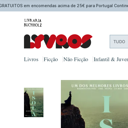
O
TUDO
Livros
Ficção
Não Ficção
Infantil & Juven