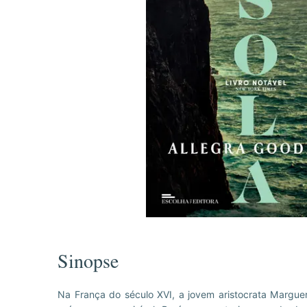
Sinopse
Na França do século XVI, a jovem aristocrata Marguer
os numa ilha, sem qualquer esperança de resgate. Out