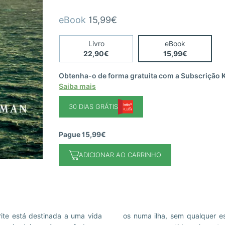
eBook
15,99€
Livro
eBook
22,90€
15,99€
Obtenha-o de forma gratuita com a Subscrição
Saiba mais
30 DIAS GRÁTIS
Pague 15,99€
ADICIONAR AO CARRINHO
ite está destinada a uma vida
rora uma criança privilegiada