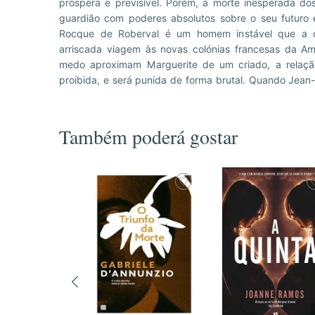
próspera e previsível. Porém, a morte inesperada d
que usava vestidos elegantes e entrançava pérolas
guardião com poderes absolutos sobre o seu futuro e
agora à mercê da Natureza. E à medida que o clima 
Rocque de Roberval é um homem instável que a 
arriscada viagem às novas colónias francesas da Am
medo aproximam Marguerite de um criado, a relaçã
proibida, e será punida de forma brutal. Quando Jean
Também poderá gostar