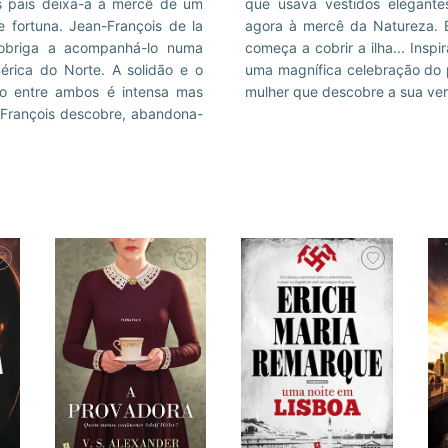
os pais deixa-a à mercê de um
 no cabelo, Marguerite vê-se
 fortuna. Jean-François de la
se torna mais agreste, o gelo
obriga a acompanhá-lo numa
começa a cobrir a ilha... Insp
érica do Norte. A solidão e o
uma magnífica celebração do p
o entre ambos é intensa mas
mulher que descobre a sua ver
-François descobre, abandona-