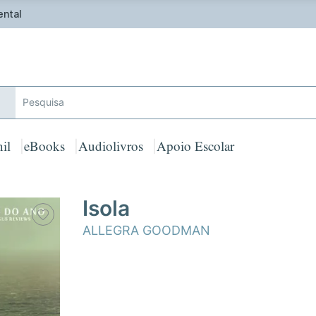
ferta de Toalha de Praia em compras ≥ 30€ de artigos assinalad
il
eBooks
Audiolivros
Apoio Escolar
Isola
ALLEGRA GOODMAN