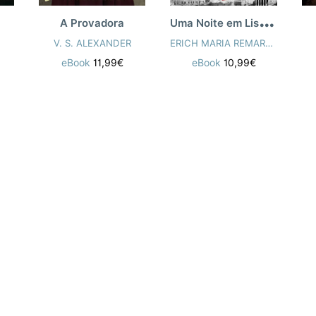
U
ma Noite em Lisboa
A Provadora
V. S. ALEXANDER
ERICH MARIA REMARQUE
eBook
11,99€
eBook
10,99€