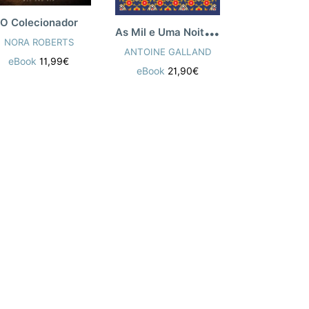
O Colecionador
A
s Mil e Uma Noites - Histórias Apócrifas
NORA ROBERTS
FRANÇOIS R
ANTOINE GALLAND
eBook
11,99€
eBook
24
eBook
21,90€