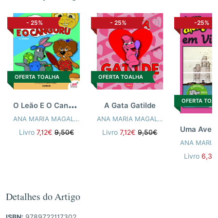
-
25%
-
25%
-25%
OFERTA TOALHA
OFERTA TOALHA
O
Leão E O Canguru
OFERTA TOA
A Gata Gatilde
ANA MARIA MAGALHÃES
,
ISABEL ALÇADA
ANA MARIA MAGALHÃES
,
ISABEL ALÇ
Livro
7,12€
9,50€
Livro
7,12€
9,50€
Livro
6,37
Detalhes do Artigo
ISBN:
9789722117302