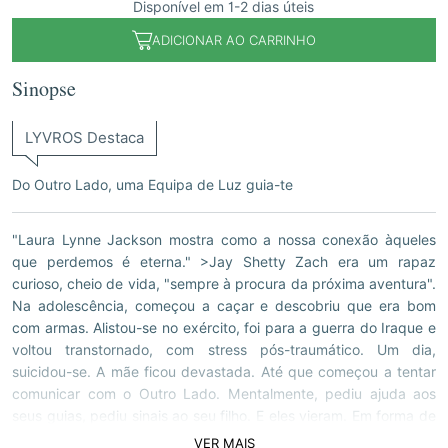
Disponível em 1-2 dias úteis
ADICIONAR AO CARRINHO
Sinopse
LYVROS Destaca
Do Outro Lado, uma Equipa de Luz guia-te
"Laura Lynne Jackson mostra como a nossa conexão àqueles
que perdemos é eterna." >Jay Shetty Zach era um rapaz
curioso, cheio de vida, "sempre à procura da próxima aventura".
Na adolescência, começou a caçar e descobriu que era bom
com armas. Alistou-se no exército, foi para a guerra do Iraque e
voltou transtornado, com stress pós-traumático. Um dia,
suicidou-se. A mãe ficou devastada. Até que começou a tentar
comunicar com o Outro Lado. Mentalmente, pediu ajuda aos
seus guias, pediu sinais ao seu filho. E eles vieram. Em forma de
uma bola, de um coelho, de luz. Não podia ser coincidência...
VER MAIS