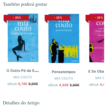
Também poderá gostar
-
25%
-
25%
-
25%
O
Outro Pé da Sereia
Pensatempos
MIA COUTO
MIA C
MIA COUTO
eBook
6,74€
8,99€
eBook
4,4
eBook
4,49€
5,99€
Detalhes do Artigo