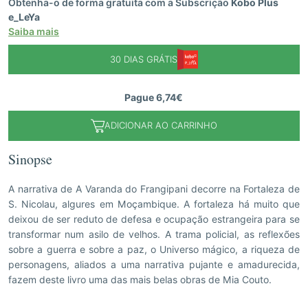
Obtenha-o de forma gratuita com a Subscrição
Kobo Plus
e_LeYa
Saiba mais
30 DIAS GRÁTIS
Pague 6,74€
ADICIONAR AO CARRINHO
Sinopse
A narrativa de A Varanda do Frangipani decorre na Fortaleza de
S. Nicolau, algures em Moçambique. A fortaleza há muito que
deixou de ser reduto de defesa e ocupação estrangeira para se
transformar num asilo de velhos. A trama policial, as reflexões
sobre a guerra e sobre a paz, o Universo mágico, a riqueza de
personagens, aliados a uma narrativa pujante e amadurecida,
fazem deste livro uma das mais belas obras de Mia Couto.