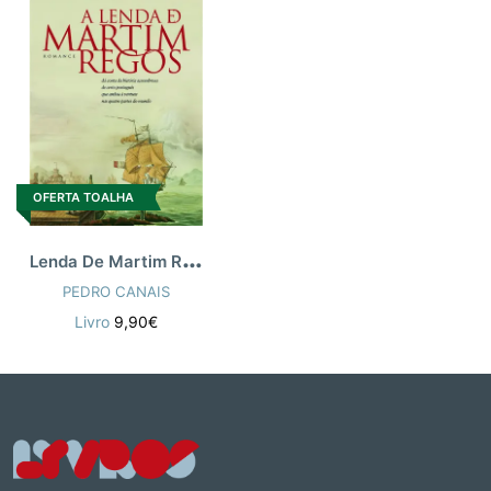
OFERTA TOALHA
L
enda De Martim Regos (A)
PEDRO CANAIS
Livro
9,90€