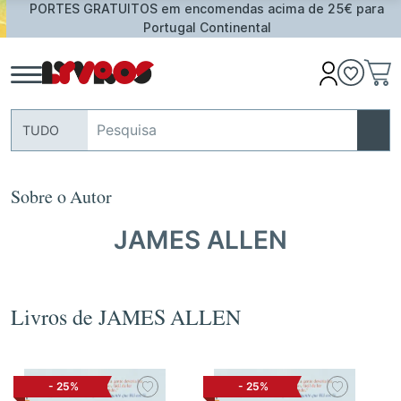
PORTES GRATUITOS em encomendas acima de 25€ para
Portugal Continental
TUDO
Sobre o Autor
JAMES ALLEN
Livros de JAMES ALLEN
-
25%
-
25%