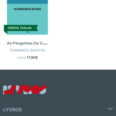
OFERTA TOALHA
A
s Perguntas Da Vida
FERNANDO SAVATER
Livro
17,90€
LYVROS