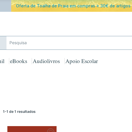
ferta de Toalha de Praia em compras ≥ 30€ de artigos assinalad
il
eBooks
Audiolivros
Apoio Escolar
1-1 de 1 resultados