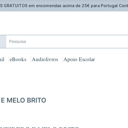
 GRATUITOS em encomendas acima de 25€ para Portugal Cont
il
eBooks
Audiolivros
Apoio Escolar
 E MELO BRITO