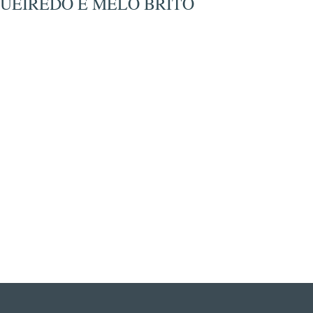
IGUEIREDO E MELO BRITO
FIGUEIREDO E MELO BRITO
,
CARLOS HENRIQUE FIGUEIREDO E MELO BRITO