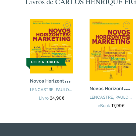
Livros de CARLOS HENRIQUE F
OFERTA TOALHA
N
ovos Horizontes do Marketing
N
ovos Horizontes do Marketing
LENCASTRE, PAULO DE (COORD.)
,
CARLOS HENRIQUE 
LENCASTRE, PAULO DE (COORD.)
Livro
24,90€
eBook
17,99€