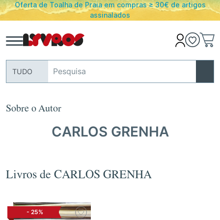
 Toalha de Praia em compras ≥ 30€ de artigos
PORTES G
assinalados
TUDO
Sobre o Autor
CARLOS GRENHA
Livros de CARLOS GRENHA
-
25%