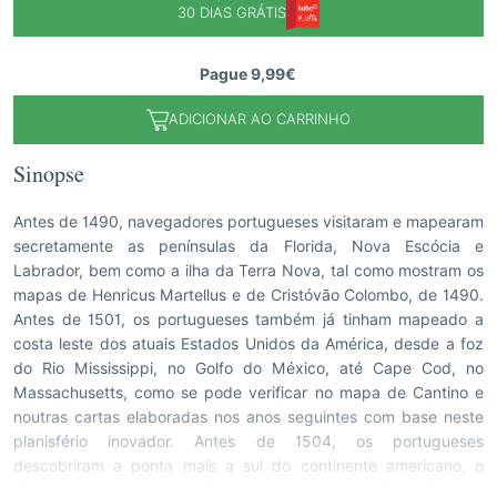
30 DIAS GRÁTIS
Pague 9,99€
ADICIONAR AO CARRINHO
Sinopse
Antes de 1490, navegadores portugueses visitaram e mapearam
secretamente as penínsulas da Florida, Nova Escócia e
Labrador, bem como a ilha da Terra Nova, tal como mostram os
mapas de Henricus Martellus e de Cristóvão Colombo, de 1490.
Antes de 1501, os portugueses também já tinham mapeado a
costa leste dos atuais Estados Unidos da América, desde a foz
do Rio Mississippi, no Golfo do México, até Cape Cod, no
Massachusetts, como se pode verificar no mapa de Cantino e
noutras cartas elaboradas nos anos seguintes com base neste
planisfério inovador. Antes de 1504, os portugueses
descobriram a ponta mais a sul do continente americano, o
Cabo Horn, e a costa do Pacífico da América do Sul e Central,