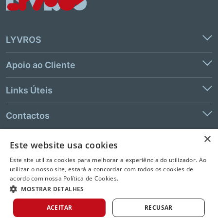
LYVROS
Apoio ao Cliente
Links Úteis
Contactos
×
Este website usa cookies
© 2026 LeYa, S.A. Todos os direitos reservados. Não é permitida a
Este site utiliza cookies para melhorar a experiência do utilizador. Ao
extração de texto e de dados.
utilizar o nosso site, estará a concordar com todos os cookies de
acordo com nossa Política de Cookies.
MOSTRAR DETALHES
ACEITAR
RECUSAR