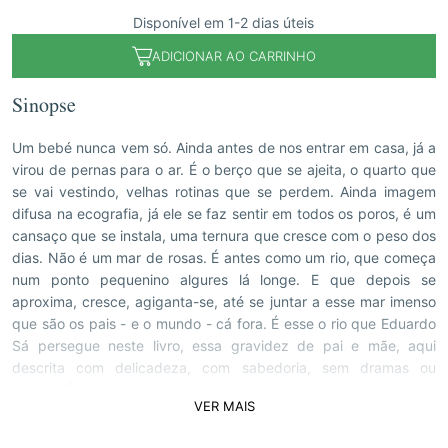
Disponível em 1-2 dias úteis
ADICIONAR AO CARRINHO
Sinopse
Um bebé nunca vem só. Ainda antes de nos entrar em casa, já a
virou de pernas para o ar. É o berço que se ajeita, o quarto que
se vai vestindo, velhas rotinas que se perdem. Ainda imagem
difusa na ecografia, já ele se faz sentir em todos os poros, é um
cansaço que se instala, uma ternura que cresce com o peso dos
dias. Não é um mar de rosas. É antes como um rio, que começa
num ponto pequenino algures lá longe. E que depois se
aproxima, cresce, agiganta-se, até se juntar a esse mar imenso
que são os pais - e o mundo - cá fora. É esse o rio que Eduardo
Sá persegue neste livro, essa gravidez de pai e mãe, aqui
descrita com delicadeza, com sabedoria, sem dramas ou
medos. É um caudal complexo, que se multiplica e desdobra. E
VER MAIS
que o autor decifra em todas as suas nuances e afluentes.
Temos aqui a futura mãe, jovem ou menos jovem, casada ou