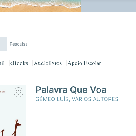
 GRATUITOS em encomendas acima de 25€ para Portugal Cont
il
eBooks
Audiolivros
Apoio Escolar
Palavra Que Voa
GÉMEO LUÍS
,
VÁRIOS AUTORES