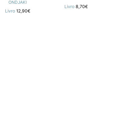
ONDJAKI
Livro
8,70€
ANTÓNIO TO
Livro
12,90€
Livro
11,