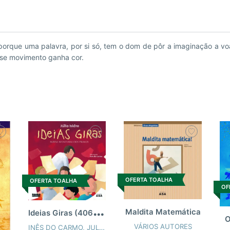
porque uma palavra, por si só, tem o dom de pôr a imaginação a vo
sse movimento ganha cor.
OFERTA TOALHA
OFERTA TOALHA
OF
I
deias Giras (406023)
Maldita Matemática
O
VÁRIOS AUTORES
INÊS DO CARMO
,
JULIO ISIDRO (SPA)
,
VÁRIOS AUTORES