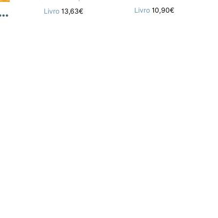
C
o Biblioteca Essencial 2-Aut
Livro
10,90€
Livro
13,63€
S