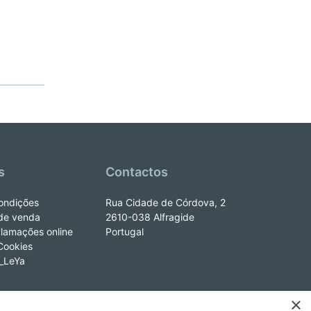
s
Contactos
ondições
Rua Cidade de Córdova, 2
de venda
2610-038 Alfragide
clamações online
Portugal
 Cookies
e_LeYa
×