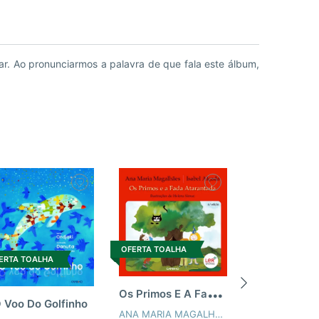
ar. Ao pronunciarmos a palavra de que fala este álbum,
OFERTA TOALHA
ERTA TOALHA
O
s Primos E A Fada Atarantada
 Voo Do Golfinho
ANA MARIA MAGALHÃES
,
ISABEL ALÇADA