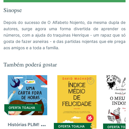
Sinopse
Depois do sucesso de O Alfabeto Nojento, da mesma dupla de
autores, surge agora uma forma divertida de aprender os
números, com a ajuda do traquinas Henrique - um rapaz que só
gosta de fazer asneiras - e das partidas nojentas que ele prega
aos amigos e a toda a família.
Também poderá gostar
OFERTA TOALHA
H
istórias PLIM! Uma carta fora de horas
OFERTA TOALHA
OFERTA TOA