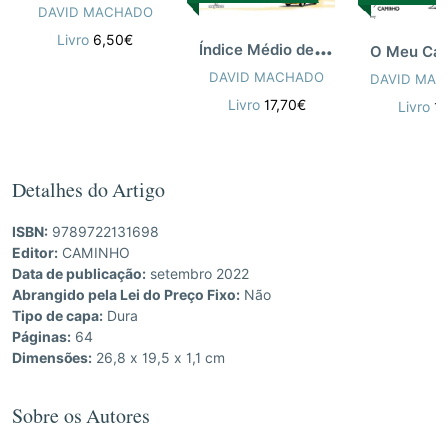
DAVID MACHADO
Livro
6,50€
Í
ndice Médio de Felicidade
DAVID MACHADO
DAVID MA
Livro
17,70€
Livro
1
Detalhes do Artigo
ISBN:
9789722131698
Editor:
CAMINHO
Data de publicação:
setembro 2022
Abrangido pela Lei do Preço Fixo:
Não
Tipo de capa:
Dura
Páginas:
64
Dimensões:
26,8 x 19,5 x 1,1 cm
Sobre os Autores