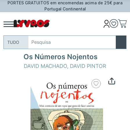
PORTES GRATUITOS em encomendas acima de 25€ para
Portugal Continental
TUDO
Os Números Nojentos
DAVID MACHADO
,
DAVID PINTOR