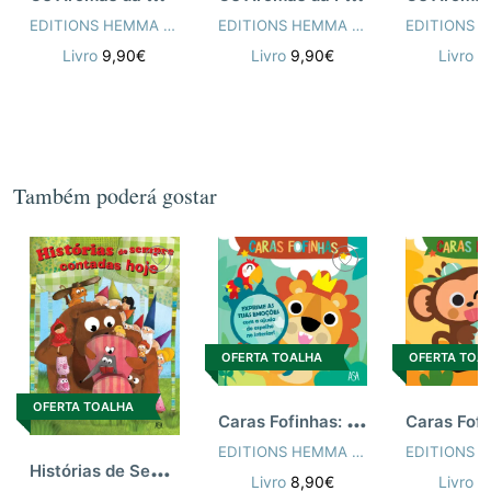
EDITIONS HEMMA S.A.
EDITIONS HEMMA S.A.
Livro
9,90€
Livro
9,90€
Livro
9
Também poderá gostar
OFERTA TOALHA
OFERTA TOA
OFERTA TOALHA
C
aras Fofinhas: Exprime as Tuas Emoções
EDITIONS HEMMA S.A.
H
istórias de Sempre Contadas Hoje
Livro
8,90€
Livro
8