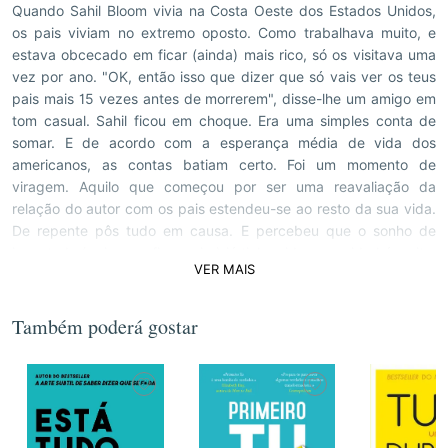
Quando Sahil Bloom vivia na Costa Oeste dos Estados Unidos,
os pais viviam no extremo oposto. Como trabalhava muito, e
estava obcecado em ficar (ainda) mais rico, só os visitava uma
vez por ano. "OK, então isso que dizer que só vais ver os teus
pais mais 15 vezes antes de morrerem", disse-lhe um amigo em
tom casual. Sahil ficou em choque. Era uma simples conta de
somar. E de acordo com a esperança média de vida dos
americanos, as contas batiam certo. Foi um momento de
viragem. Aquilo que começou por ser uma reavaliação da
relação do autor com os pais estendeu-se ao resto da sua vida.
De repente pôs tudo em causa. E percebeu que o sonho de
juventude (a riqueza financeira) já tinha sido cumprido há muito.
VER MAIS
Mas e o resto? Não tinha tempo, nem vida social, nem cuidava
do corpo ou da mente. Percebeu também que tinha enveredado
pelo caminho que grande parte de nós escolhe por defeito:
Também poderá gostar
primeiro enriquecer, o resto logo se vê. Quando na verdade, o
"resto" é tão importante como o dinheiro. A partir desse insight,
Sahil Bloom foi pesquisar a ciência sobre o assunto, consultou
especialistas nos quatro cantos do mundo, experimentou o que
aprendeu. Até chegar ao modelo que este livro propõe: