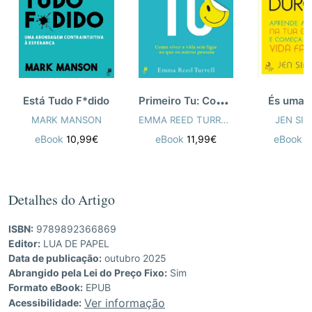
equilibrar Os 5 Tipos de Riqueza - de tempo, social, mental,
física e financeira. Para isso, sugere-lhe uma metodologia para
criar mais tempo, para estabelecer laços profundos com os
amigos, para se focar nos objetivos de vida e conquistar a
independência financeira (sabendo quando parar). Seja qual for
a área da sua vida que precisa de ser revitalizada, vai encontrar
aqui uma solução com efeitos a longo prazo.
P
rimeiro Tu: Como Viver a Vida Sem Ligar
Está Tudo F*dido
És uma 
MARK MANSON
EMMA REED TURRELL
JEN SI
eBook
10,99€
eBook
11,99€
eBook
1
Detalhes do Artigo
ISBN:
9789892366869
Editor:
LUA DE PAPEL
Data de publicação:
outubro 2025
Abrangido pela Lei do Preço Fixo:
Sim
Formato eBook:
EPUB
Ver informação
Acessibilidade: