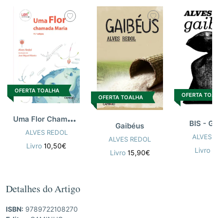
OFERTA TOALHA
OFERTA TOA
OFERTA TOALHA
U
ma Flor Chamada Maria
BIS - G
Gaibéus
ALVES REDOL
ALVES 
ALVES REDOL
Livro
10,50€
Livro
5
Livro
15,90€
Detalhes do Artigo
ISBN:
9789722108270