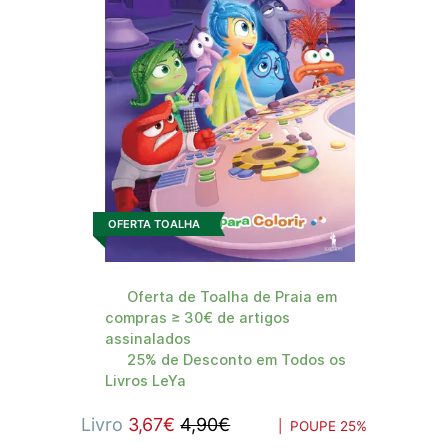
OFERTA TOALHA
Oferta de Toalha de Praia em
compras ≥ 30€ de artigos
assinalados
25% de Desconto em Todos os
Livros LeYa
Livro
3,67€
4,90€
| POUPE
25%