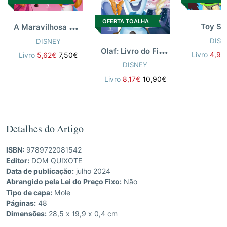
OFERTA TOALHA
A
Maravilhosa Pastelaria da Alice #1
Toy St
DISN
DISNEY
O
laf: Livro do Filme
Livro
4,92
Livro
5,62€
7,50€
DISNEY
Livro
8,17€
10,90€
Detalhes do Artigo
ISBN:
9789722081542
Editor:
DOM QUIXOTE
Data de publicação:
julho 2024
Abrangido pela Lei do Preço Fixo:
Não
Tipo de capa:
Mole
Páginas:
48
Dimensões:
28,5 x 19,9 x 0,4 cm