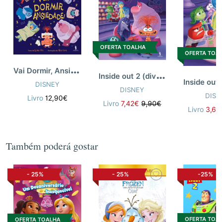
OFERTA TOALHA
OFERTA TOA
V
ai Dormir, Ansiedade!
I
nside out 2 (divertida-mente 2):livro f
DISNEY
DISNEY
DISN
Livro
12,90€
Livro
7,42€
9,90€
Livro
3,67
Também poderá gostar
-
25%
-
25%
-25%
OFERTA TOA
OFERTA TOALHA