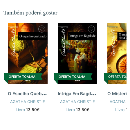
Também poderá gostar
OFERTA TOALHA
OFERTA TOALHA
OFERTA TOA
O
Espelho Quebrado
I
ntriga Em Bagdad 35
AGATHA CHRISTIE
AGATHA CHRISTIE
AGATHA C
Livro
13,50€
Livro
13,50€
Livro
1