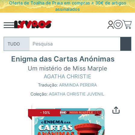
Oferta de Toalha de Praia em compras ≥ 30€ de artigos
assinalados
TUDO
Enigma das Cartas Anónimas
Um mistério de Miss Marple
AGATHA CHRISTIE
Tradução:
ARMINDA PEREIRA
Coleção:
AGATHA CHRISTIE JUVENIL
-
10%