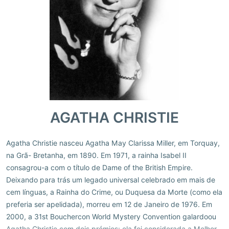
AGATHA CHRISTIE
Agatha Christie nasceu Agatha May Clarissa Miller, em Torquay,
na Grã- Bretanha, em 1890. Em 1971, a rainha Isabel II
consagrou-a com o título de Dame of the British Empire.
Deixando para trás um legado universal celebrado em mais de
cem línguas, a Rainha do Crime, ou Duquesa da Morte (como ela
preferia ser apelidada), morreu em 12 de Janeiro de 1976. Em
2000, a 31st Bouchercon World Mystery Convention galardoou
Agatha Christie com dois prémios: ela foi considerada a Melhor