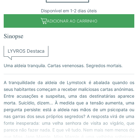
Disponível em 1-2 dias úteis
ADICIONAR AO CARRINHO
Sinopse
LYVROS Destaca
Uma aldeia tranquila. Cartas venenosas. Segredos mortais.
A tranquilidade da aldeia de Lymstock é abalada quando os
seus habitantes começam a receber maliciosas cartas anónimas.
Entre acusações e suspeitas, uma das destinatárias aparece
morta. Suicídio, dizem... À medida que a tensão aumenta, uma
pergunta persiste: está a aldeia nas mãos de um psicopata ou
nas garras dos seus próprios segredos? A resposta virá de uma
fonte inesperada: uma velha senhora de visita ao vigário, que
parece não fazer nada. E que vê tudo. Nem mais nem menos do
que Miss Jane Marple. Miss Marple é uma velhinha solteirona