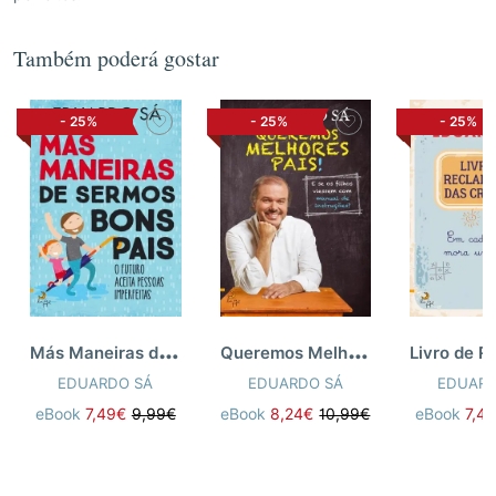
Também poderá gostar
-
25%
-
25%
-
25%
M
ás Maneiras de Sermos Bons Pais
Q
ueremos Melhores Pais
EDUARDO SÁ
EDUARDO SÁ
EDUARD
eBook
7,49€
9,99€
eBook
8,24€
10,99€
eBook
7,4