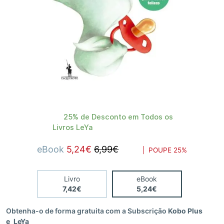
25% de Desconto em Todos os
Livros LeYa
eBook
5,24€
6,99€
| POUPE
25%
Livro
eBook
7,42€
5,24€
Obtenha-o de forma gratuita com a Subscrição
Kobo Plus
e_LeYa