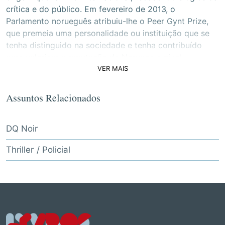
crítica e do público. Em fevereiro de 2013, o
Parlamento norueguês atribuiu-lhe o Peer Gynt Prize,
que premeia uma personalidade ou instituição que se
tenha distinguido na sociedade e tenha contribuído
para valorizar a reputação da Noruega a nível
VER MAIS
internacional. Traduzido em mais de 40 línguas e
famoso em todo o mundo, recebeu vários prémios
literários e os seus livros atingiram os tops de vendas."
Assuntos Relacionados
DQ Noir
Thriller / Policial