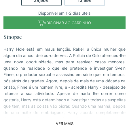
24,90€
13,99€
Disponível em 1-2 dias úteis
ADICIONAR AO CARRINHO
Sinopse
Harry Hole está em maus lençóis. Rakel, a única mulher que
algum dia amou, deixou-o de vez. A Polícia de Oslo ofereceu-lhe
uma nova oportunidade, mas para resolver casos menores,
quando na realidade o que ele pretende é investigar Svein
Finne, o predador sexual e assassino em série que, em tempos,
pôs atrás das grades. Agora, depois de mais de uma década na
prisão, Finne é um homem livre, e - acredita Harry - desejoso de
retomar a sua atividade. Apesar de nada lhe correr como
gostaria, Harry está determinado a investigar todas as suspeitas
que tem, mas as coisas vão piorar. Quando uma manhã, depois
de uma noite de embriaguez, Harry acorda completamente
desmemoriado e com as mãos cobertas de sangue que,
VER MAIS
claramente, não é seu, percebe que algo de estranho se passou.