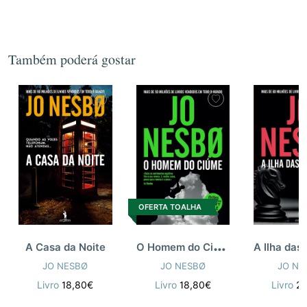
Também poderá gostar
OFERTA TOALHA
O
Homem do Ciúme e Outros Thrillers
A Casa da Noite
JO NESBØ
JO NESBØ
JO NE
Livro
18,80€
Livro
18,80€
Livro
2