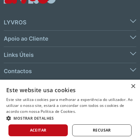
LYVROS
Apoio ao Cliente
Links Úteis
Contactos
×
Este website usa cookies
© 2026 LeYa, S.A. Todos os direitos reservados. Não é permitida a
Este site utiliza cookies para melhorar a experiência do utilizador. Ao
extração de texto e de dados.
utilizar o nosso site, estará a concordar com todos os cookies de
acordo com nossa Política de Cookies.
MOSTRAR DETALHES
ACEITAR
RECUSAR