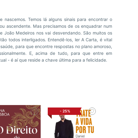
ual - é aí que reside a chave última para a felicidade.
-
25%
-
25%