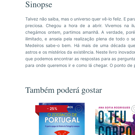
Sinopse
Talvez não saiba, mas o universo quer vê-lo feliz. E pa
nos ofereceram no dia em que nascemos. Temos lá al
preciosa. Chegou a hora de a abrir. Vivemos na i
caminho, como o nosso signo ou ascendente. Mas pr
chegámos ontem, partimos amanhã. A verdade, porém,
contexto muito mais vasto, que João Medeiros nos v
ilimitado, e anseia pela realização plena de todo o s
caminhos da consciência, e estão todos interligados. En
Medeiros sabe-o bem. Há mais de uma década que
para que tenha mais energia e saúde, para que encont
astros e os mistérios da existência. Neste livro inovad
para crescer pessoal e profissionalmente. E, acim
que podemos encontrar as respostas para as pergunt
para onde queremos ir e como lá chegar. O ponto de p
Também poderá gostar
-
25%