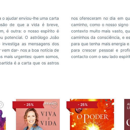
ra o ajudar enviou-lhe uma carta
guns sinais para encontrar o
lusão de que a vida é breve,
ecisamos de os enquadrar num
 é outra: o nosso espírito é
ai desvendando. São muitos os
eu potencial. O astrólogo João
tendê-los, ler A Carta, é vital
 investiga as mensagens dos
re respostas no plano amoroso,
or vem dar- nos a boa notícia de
a de tudo, para que entre em
as mais urgentes: quem somos,
contacto com o seu lado espirit
artida é a carta que os astros
-
25%
-
25%