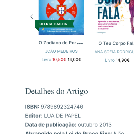
OFERTA TOALHA
O
Zodíaco de Portugal
O Teu Corpo Fal
JOÃO MEDEIROS
ANA SOFIA RODRIG
Livro
10,50€
14,00€
Livro
14,90€
Detalhes do Artigo
ISBN:
9789892324746
Editor:
LUA DE PAPEL
Data de publicação:
outubro 2013
Abrangido pela Lei do Preço Fixo:
Não