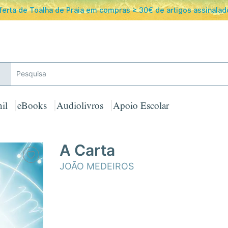
ferta de Toalha de Praia em compras ≥ 30€ de artigos assinalad
il
eBooks
Audiolivros
Apoio Escolar
A Carta
JOÃO MEDEIROS