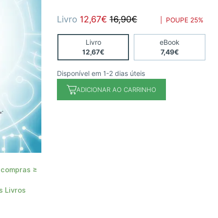
Livro
12,67€
16,90€
| POUPE
25%
Livro
eBook
12,67€
7,49€
Disponível em 1-2 dias úteis
ADICIONAR AO CARRINHO
 compras ≥
 Livros