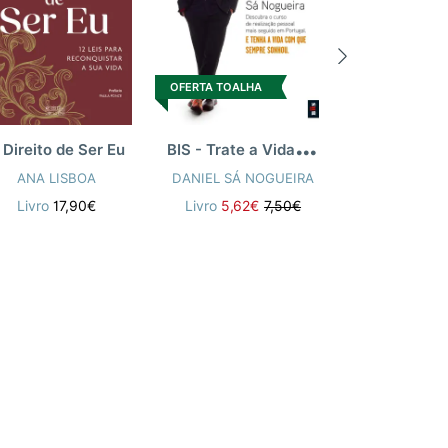
OFERTA TOALHA
OFERTA TOALH
B
IS - Trate a Vida Por Tu
 Direito de Ser Eu
ANA LISBOA
DANIEL SÁ NOGUEIRA
DANIEL SA
Livro
17,90€
Livro
5,62€
7,50€
Livro
10,42€