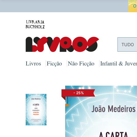
O
TUDO
Livros
Ficção
Não Ficção
Infantil & Juven
-
25%