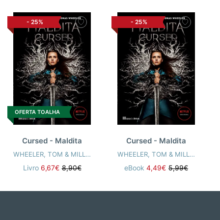
-
25%
-
25%
OFERTA TOALHA
Cursed - Maldita
Cursed - Maldita
WHEELER, TOM & MILLER, FRANK
WHEELER, TOM & MILLER, FRANK
Livro
6,67€
8,90€
eBook
4,49€
5,99€