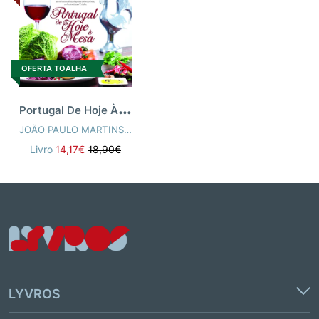
OFERTA TOALHA
P
ortugal De Hoje À Mesa
JOÃO PAULO MARTINS
,
VICTOR SOBRAL
Livro
14,17€
18,90€
LYVROS