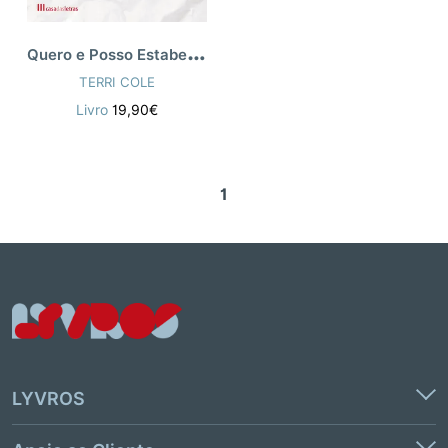
Q
uero e Posso Estabelecer os Meus Limites!
TERRI COLE
Livro
19,90€
1
LYVROS