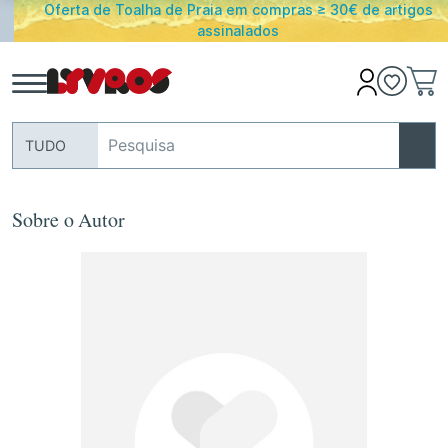
Oferta de Toalha de Praia em compras ≥ 30€ de artigos
assinalados
TUDO
Sobre o Autor